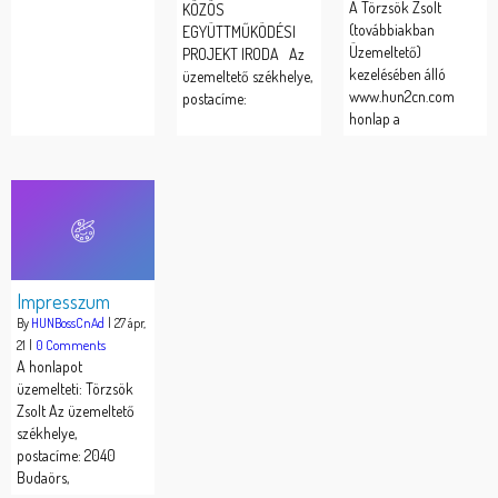
A Törzsök Zsolt
KÖZÖS
(továbbiakban
EGYÜTTMŰKÖDÉSI
Üzemeltető)
PROJEKT IRODA Az
kezelésében álló
üzemeltető székhelye,
www.hun2cn.com
postacíme:
honlap a
Impresszum
By
HUNBossCnAd
|
27
ápr,
21
|
0 Comments
A honlapot
üzemelteti: Törzsök
Zsolt Az üzemeltető
székhelye,
postacíme: 2040
Budaörs,