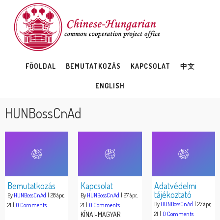
FŐOLDAL
BEMUTATKOZÁS
KAPCSOLAT
中文
ENGLISH
HUNBossCnAd
Bemutatkozás
Kapcsolat
Adatvédelmi
tájékoztató
By
HUNBossCnAd
|
28
ápr,
By
HUNBossCnAd
|
27
ápr,
By
HUNBossCnAd
|
27
ápr,
21
|
0 Comments
21
|
0 Comments
KÍNAI-MAGYAR
21
|
0 Comments